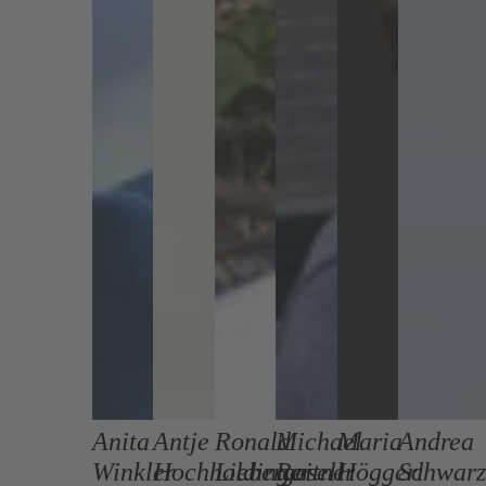
Anita
Antje
Ronald
Michael
Maria
Andrea
Winkler
Hochholdinger
Liebergesell
Roitner
Höggerl
Schwarz