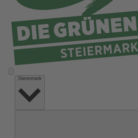
Liezen
Murau
Murtal
Südoststeiermark
Voitsberg
Weiz
Steiermark