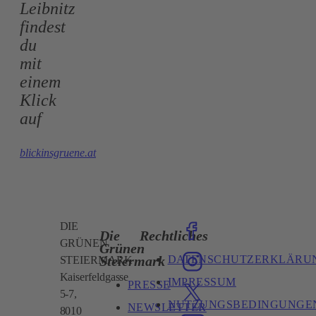
Leibnitz
findest
du
mit
einem
Klick
auf
blickinsgruene.at
DIE
Die
Rechtliches
GRÜNEN
Grünen
DATENSCHUTZERKLÄRU
Steiermark
STEIERMARK
Kaiserfeldgasse
IMPRESSUM
PRESSE
5-7,
NUTZUNGSBEDINGUNGE
NEWSLETTER
8010