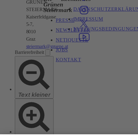
GRÜNEN
Grünen
DATENSCHUTZERKLÄRU
Steiermark
STEIERMARK
Kaiserfeldgasse
IMPRESSUM
PRESSE
5-7,
NUTZUNGSBEDINGUNGE
NEWSLETTER
8010
Graz
NETIQUETTE
steiermark@gruene.at
JOBS
Barrierefreiheit
KONTAKT
Text kleiner
Text größer