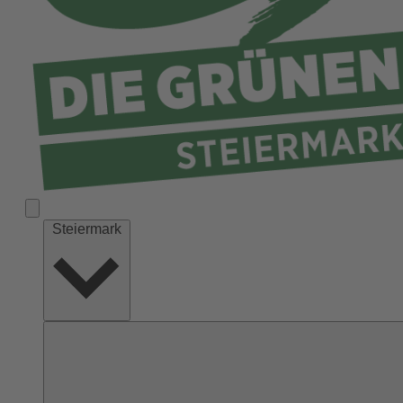
Liezen
Murau
Murtal
Südoststeiermark
Voitsberg
Weiz
Steiermark