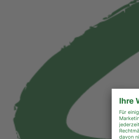
Liezen
Murau
Murtal
Südoststeiermark
Voitsberg
Weiz