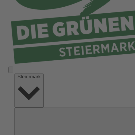
Liezen
Murau
Murtal
Südoststeiermark
Voitsberg
Weiz
Steiermark