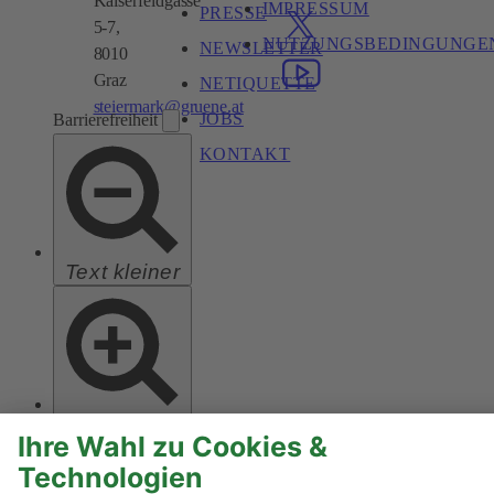
Kaiserfeldgasse
IMPRESSUM
PRESSE
5-7,
NUTZUNGSBEDINGUNGE
NEWSLETTER
8010
Graz
NETIQUETTE
steiermark@gruene.at
JOBS
Barrierefreiheit
KONTAKT
Text kleiner
Text größer