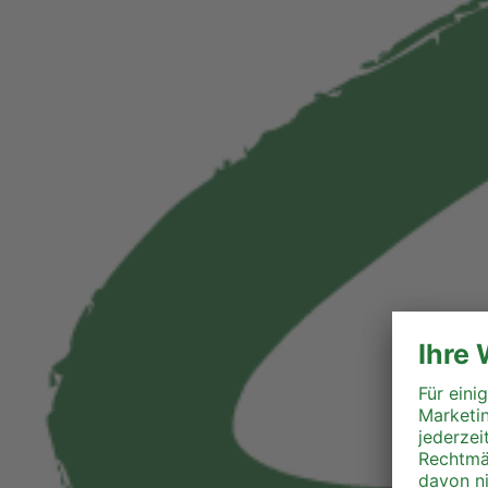
Liezen
Murau
Murtal
Südoststeiermark
Voitsberg
Weiz