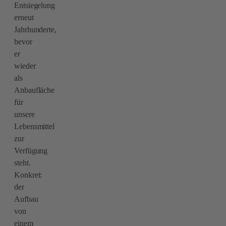
Entsiegelun
g
erneut
Jahrhunderte,
bevor
er
wieder
als
Anbaufläche
für
unsere
Lebensmittel
zur
Verfügung
steht.
Konkret:
der
Aufbau
von
einem