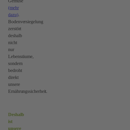
Gemüse
(mehr
dazu)
.
Bodenversiegelung
zerstört
deshalb
nicht
nur
Lebensräume,
sondern
bedroht
direkt
unsere
Ernährungssicherheit.
Deshalb
ist
unsere