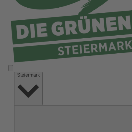
Liezen
Murau
Murtal
Südoststeiermark
Voitsberg
Weiz
Steiermark