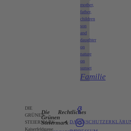
mother,
father,
children
son
and
daughter
on
nature
on
sunset
Familie
DIE
Die
Rechtliches
GRÜNEN
Grünen
DATENSCHUTZERKLÄRU
Steiermark
STEIERMARK
Kaiserfeldgasse