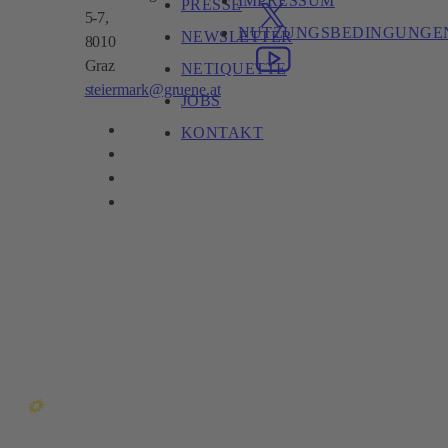
IMPRESSUM
PRESSE
5-7,
NUTZUNGSBEDINGUNGE
NEWSLETTER
8010
Graz
NETIQUETTE
steiermark@gruene.at
JOBS
KONTAKT