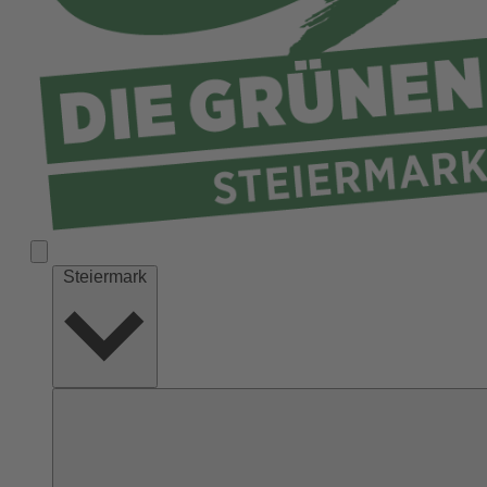
Liezen
Murau
Murtal
Südoststeiermark
Voitsberg
Weiz
Steiermark