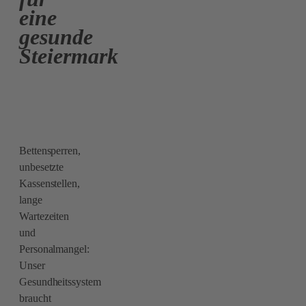
eine
gesunde
Steiermark
Bettensperren,
unbesetzte
Kassenstellen,
lange
Wartezeiten
und
Personalmangel:
Unser
Gesundheitssystem
braucht