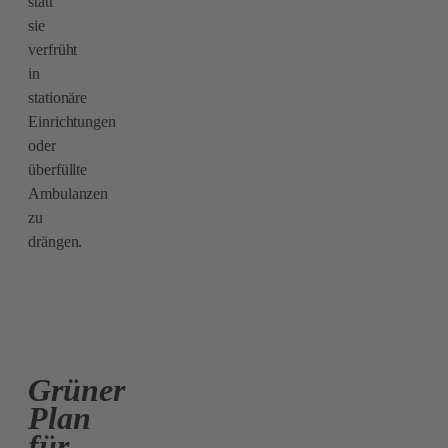
statt
sie
verfrüht
in
stationäre
Einrichtungen
oder
überfüllte
Ambulanzen
zu
drängen.
Grüner
Plan
für