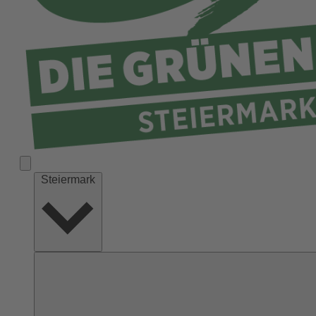
Liezen
Murau
Murtal
Südoststeiermark
Voitsberg
Weiz
Steiermark