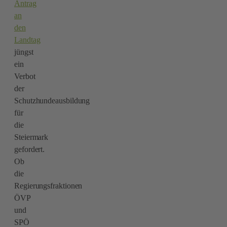
Antrag
an
den
Landtag
jüngst
ein
Verbot
der
Schutzhundeausbildung
für
die
Steiermark
gefordert.
Ob
die
Regierungsfraktionen
ÖVP
und
SPÖ