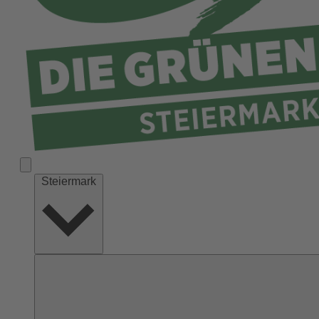
Liezen
Murau
Murtal
Südoststeiermark
Voitsberg
Weiz
Steiermark