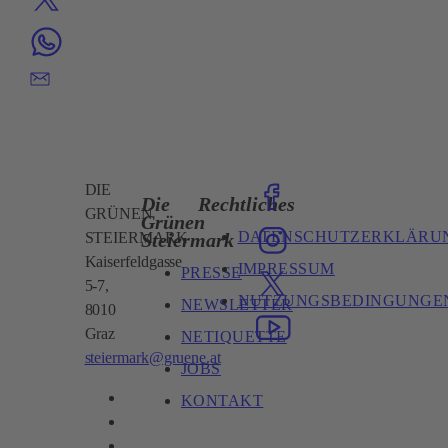
DIE
Die
Rechtliches
GRÜNEN
Grünen
DATENSCHUTZERKLÄRU
Steiermark
STEIERMARK
Kaiserfeldgasse
IMPRESSUM
PRESSE
5-7,
NUTZUNGSBEDINGUNGE
NEWSLETTER
8010
Graz
NETIQUETTE
steiermark@gruene.at
JOBS
KONTAKT