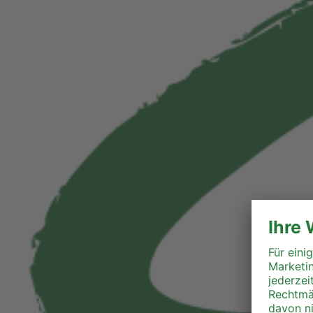
Liezen
Murau
Murtal
Südoststeiermark
Voitsberg
Weiz