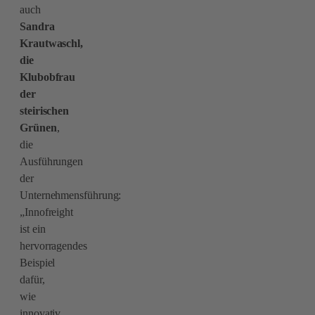
auch
Sandra
Krautwaschl,
die
Klubobfrau
der
steirischen
Grünen
,
die
Ausführungen
der
Unternehmensführung:
„Innofreight
ist ein
hervorragendes
Beispiel
dafür,
wie
innovativ