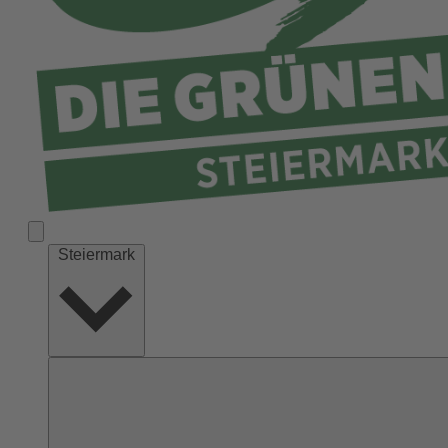
Liezen
Murau
Murtal
Südoststeiermark
Voitsberg
Weiz
Steiermark