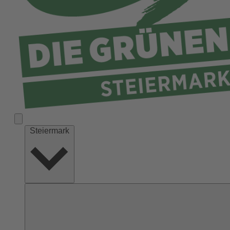
Liezen
Murau
Murtal
Südoststeiermark
Voitsberg
Weiz
Steiermark