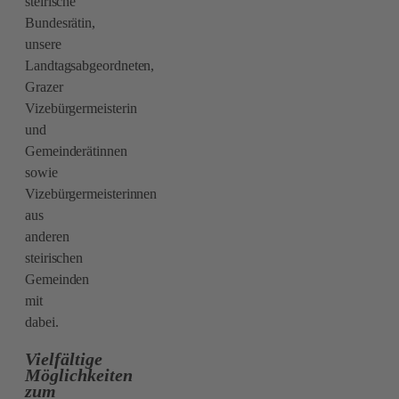
steirische
Bundesrätin,
unsere
Landtagsabgeordneten,
Grazer
Vizebürgermeisterin
und
Gemeinderätinnen
sowie
Vizebürgermeisterinnen
aus
anderen
steirischen
Gemeinden
mit
dabei.
Vielfältige
Möglichkeiten
zum