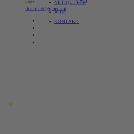
Graz
NETIQUETTE
steiermark@gruene.at
JOBS
KONTAKT