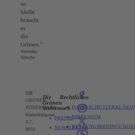
so
bleibt
braucht
es
die
Grünen."
Veronika
Nitsche
DIE
Die
Rechtliches
GRÜNEN
Grünen
DATENSCHUTZERKLÄRU
Steiermark
STEIERMARK
Kaiserfeldgasse
IMPRESSUM
PRESSE
5-7,
NUTZUNGSBEDINGUNGE
NEWSLETTER
8010