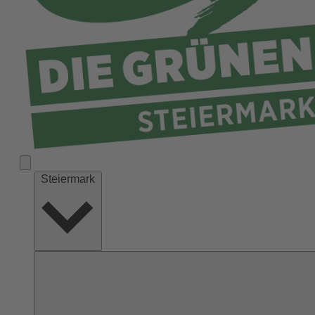
Liezen
Murau
Murtal
Südoststeiermark
Voitsberg
Weiz
Steiermark