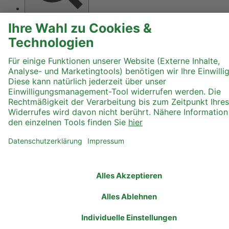
Text größer
Hoher Kontrast
Graustufen