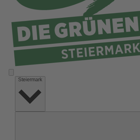
Liezen
Murau
Murtal
Südoststeiermark
Voitsberg
Weiz
Steiermark