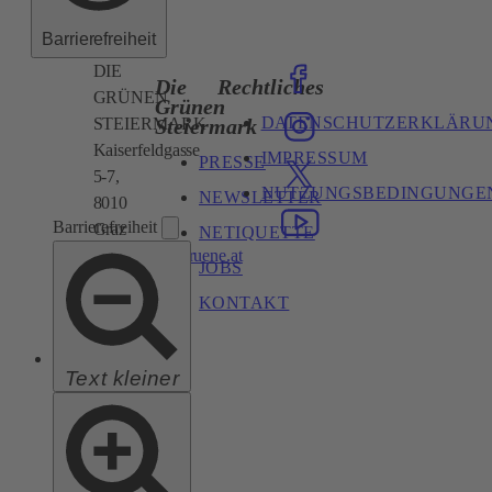
Barrierefreiheit
DIE
Die
Rechtliches
GRÜNEN
Grünen
DATENSCHUTZERKLÄRU
Steiermark
STEIERMARK
Kaiserfeldgasse
IMPRESSUM
PRESSE
5-7,
NUTZUNGSBEDINGUNGE
NEWSLETTER
8010
Barrierefreiheit
Graz
NETIQUETTE
steiermark@gruene.at
JOBS
KONTAKT
Text kleiner