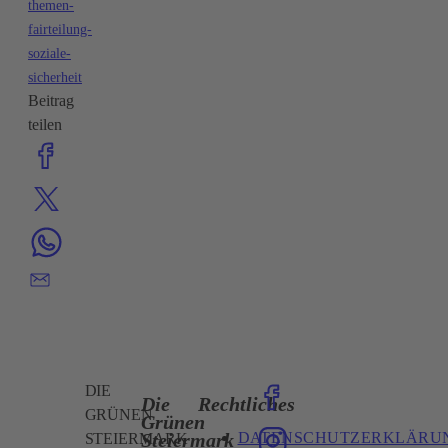
themen-
fairteilung-
soziale-
sicherheit
Beitrag
teilen
DIE
Die
Rechtliches
GRÜNEN
Grünen
DATENSCHUTZERKLÄRU
Steiermark
STEIERMARK