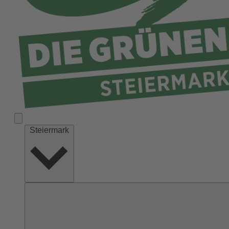
Liezen
Murau
Murtal
Südoststeiermark
Voitsberg
Weiz
Steiermark