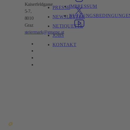
Kaiserfeldgasse
IMPRESSUM
PRESSE
5-7,
NUTZUNGSBEDINGUNGE
NEWSLETTER
8010
Graz
NETIQUETTE
steiermark@gruene.at
JOBS
KONTAKT