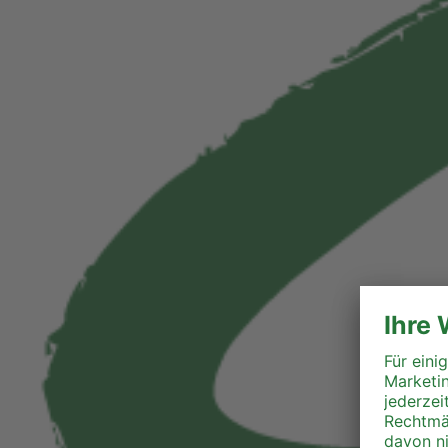
Liezen
Murau
Murtal
Südoststeiermark
Voitsberg
Weiz