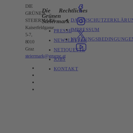
DIE
Die
Rechtliches
GRÜNEN
Grünen
DATENSCHUTZERKLÄRU
Steiermark
STEIERMARK
Kaiserfeldgasse
IMPRESSUM
PRESSE
5-7,
NUTZUNGSBEDINGUNGE
NEWSLETTER
8010
Graz
NETIQUETTE
steiermark@gruene.at
JOBS
KONTAKT