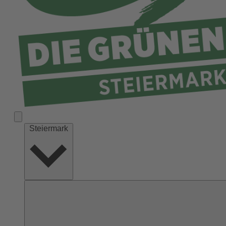
Liezen
Murau
Murtal
Südoststeiermark
Voitsberg
Weiz
Steiermark