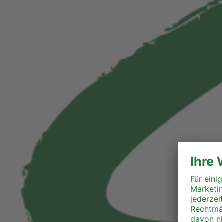
Liezen
Murau
Murtal
Südoststeiermark
Voitsberg
Weiz