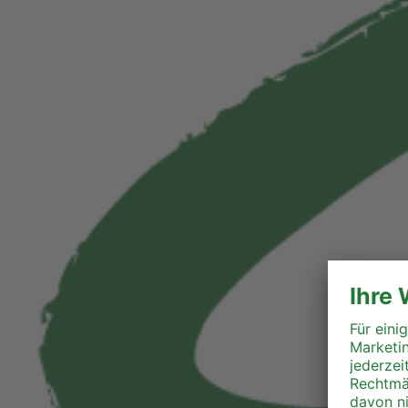
Liezen
Murau
Murtal
Südoststeiermark
Voitsberg
Weiz