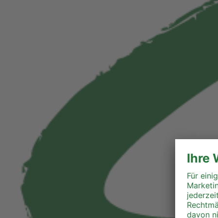
Liezen
Murau
Murtal
Südoststeiermark
Voitsberg
Weiz